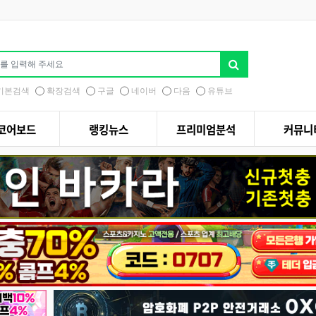
기본검색
확장검색
구글
네이버
다음
유튜브
코어보드
랭킹뉴스
프리미엄분석
커뮤니