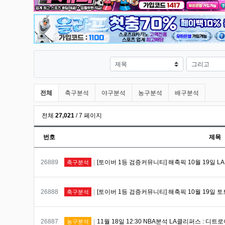
검색대상
프리미엄분석 분류 목록
전체
축구분석
야구분석
농구분석
배구분석
전체
27,021
/ 7 페이지
번호
제목
번호
26889
[토이버 1등 검증커뮤니티] 해축픽 10월 19일
축구분석
번호
26888
[토이버 1등 검증커뮤니티] 해축픽 10월 19일
축구분석
번호
26887
11월 18일 12:30 NBA분석 LA클리퍼스 : 디트
농구분석