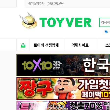
상단 네비
즐겨찾기추가
08월 06일(목)
메인 메뉴
토이버 선정업체
먹튀사이트
스
전체 메뉴