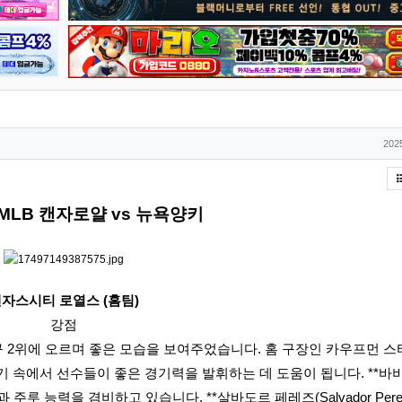
작
2025
 MLB 캔자로얄 vs 뉴욕양키
자스시티 로열스 (홈팀)
강점
 2위에 오르며 좋은 모습을 보여주었습니다. 홈 구장인 카우프먼 
 속에서 선수들이 좋은 경기력을 발휘하는 데 도움이 됩니다. **바비
타격과 주루 능력을 겸비하고 있습니다. **살바도르 페레즈(Salvador Pere