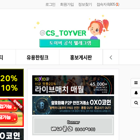
로그인
회원가입
정보찾기
접속자 8,805 (
1
)
티
유용한링크
홍보게시판