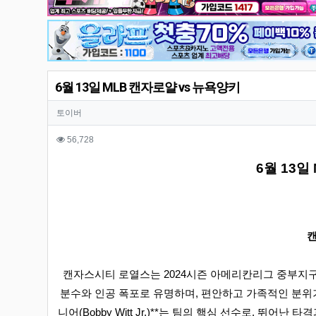
6월 13일 MLB 캔자로얄 vs 뉴욕양키
작성자 정보
작성자
토이버
컨텐츠 정보
조회
56,728
본문
6월 13일
캔
캔자스시티 로열스는 2024시즌 아메리칸리그 중부지구
분수와 인공 폭포로 유명하며, 편안하고 가족적인 분위기
니어(Bobby Witt Jr.)**는 팀의 핵심 선수로, 뛰어난 