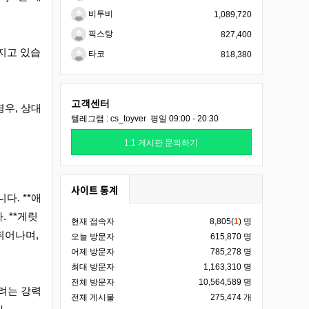
비투비
1,089,720
픽스탕
827,400
지고 있습
타코
818,380
고객센터
경우, 상대
텔레그램 : cs_toyver 평일 09:00 - 20:30
1:1 게시판 문의하기
사이트 통계
. **애
. **게릿
현재 접속자
8,805(
1
) 명
 뛰어나며,
오늘 방문자
615,870 명
어제 방문자
785,278 명
최대 방문자
1,163,310 명
전체 방문자
10,564,589 명
려는 강력
전체 게시물
275,474 개