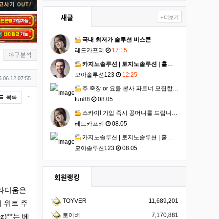
새글
+ 더보기
국내 최저가 솔루션 비스콘
레드카프리
17:15
분류
야구분석
카지노솔루션 | 토지노솔루션 | 홀덤솔루션 | 파워볼솔루션 | 모아솔루션 098716542
모아솔루션123
12:25
성일
.06.12 07:55
주 죽장 or 요율 본사 파트너 모집합니다.
게시물 옵션
목록
fun88
08.05
스카이! 가입 즉시 꽁머니를 드립니다. 8월 특별 이벤트! 754578
레드카프리
08.05
카지노솔루션 | 토지노솔루션 | 홀덤솔루션 | 파워볼솔루션 | 모아솔루션 4112156161
모아솔루션123
08.05
회원랭킹
스타디움은
TOYVER
11,689,201
 위트 주
토이버
7,170,881
z)**는 베