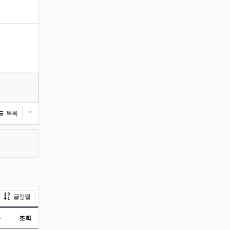
게시물 옵션
목록
게시물 정렬
글정렬
짜
조회