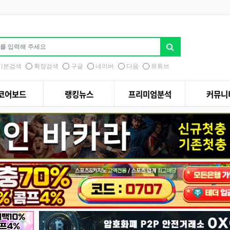
기본검색
확장검색
구글
네이버
다음
유튜브
코어보드
랭킹뉴스
프리미엄분석
커뮤니