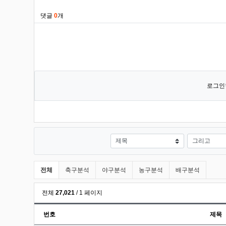
댓글
0
개
로그인
검색대상
프리미엄분석 분류 목록
전체
축구분석
야구분석
농구분석
배구분석
전체
27,021
/ 1 페이지
번호
제목