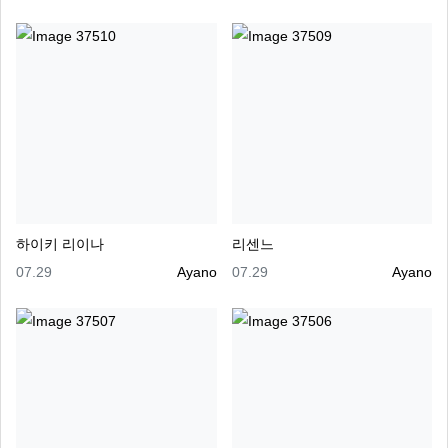
하이키 리이나
리센느
등록일
등록자
등록일
등록자
07.29
Ayano
07.29
Ayano