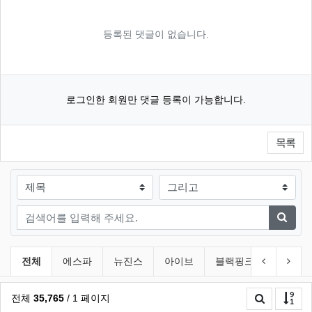
등록된 댓글이 없습니다.
로그인한 회원만 댓글 등록이 가능합니다.
목록
검색대상
검색어
검색
연예인 분류 목록
이전 분류
다음
전체
에스파
뉴진스
아이브
블랙핑크
베이비
전체
35,765
/ 1 페이지