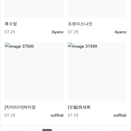
류수정
프로미스나인
등록일
등록자
등록일
등록자
07.29
Ayano
07.29
Ayano
[치어리더]박지영
[모델]최세희
등록일
등록자
등록일
등록자
07.29
soRhdi
07.29
soRhdi