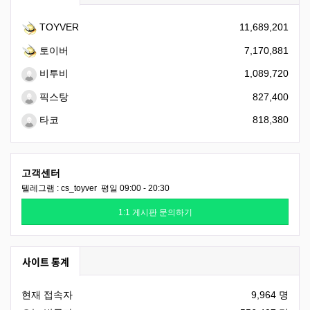
TOYVER
11,689,201
토이버
7,170,881
비투비
1,089,720
픽스탕
827,400
타코
818,380
고객센터
텔레그램 : cs_toyver 평일 09:00 - 20:30
1:1 게시판 문의하기
사이트 통계
현재 접속자
9,964 명